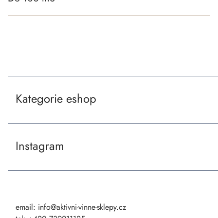
Z
á
p
Kategorie eshop
a
t
Instagram
í
email:
info@aktivni-vinne-sklepy.cz