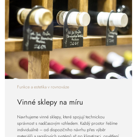
Funkce a estetika v rovnováze
Vinné sklepy na míru
Navrhujeme vinné sklepy, které spojují technickou
správnost s nadčasovým vzhledem. Každý prostor řešíme
individuálně – od dispozičního návrhu přes výběr
materiálů a regálových systémů až po klimatizaci, osvětlení