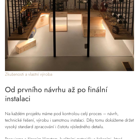
Zkušenosti a vlastní výroba
Od prvního návrhu až po finální
instalaci
Na každém projektu máme pod kontrolou celý proces – návrh,
technické řešení, výrobu i samotnou instalaci. Díky tomu dokážeme držet
vysoký standard zpracování i čistotu výsledného detailu.
Pracujeme s řízeným klimatem, kvalitními materiály a řešeními, která