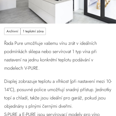
Archivní
1 teplotní zóna
Řada Pure umožňuje vašemu vínu zrát v ideálních
podmínkách sklepa nebo servírovat 1 typ vína při
nastavení na jednu konkrétní teplotu podávání v
modelech V-PURE.
Displej zobrazuje teplotu a vlhkost (při nastavení mezi 10-
14°C), posuvné police umožňují snadný přístup. Jednotky
topí a chladí, takže jsou ideální pro garáž, pokud jsou
objednány s plnými černými dveřmi.
S-PURE a E-PURE jsou servírovací modely pro víno