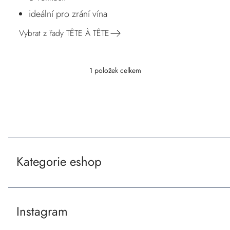
ideální pro zrání vína
Vybrat z řady TÊTE À TÊTE
V
1
položek celkem
O
v
ý
l
Z
p
á
á
i
d
a
p
s
Kategorie eshop
c
a
č
í
t
l
p
Instagram
r
í
á
v