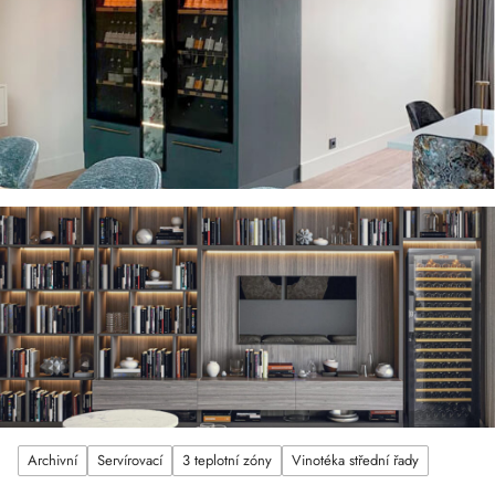
Archivní
Servírovací
3 teplotní zóny
Vinotéka střední řady