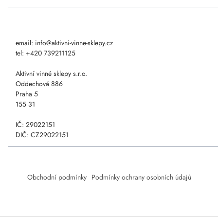
n
k
y
k
v
ů
email:
info@aktivni-vinne-sklepy.cz
ý
tel:
+420 739211125
p
Aktivní vinné sklepy s.r.o.
i
Oddechová 886
s
Praha 5
155 31
u
IČ: 29022151
DIČ: CZ29022151
Obchodní podmínky
Podmínky ochrany osobních údajů