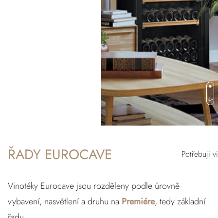
ŘADY EUROCAVE
Potřebuji v
Vinotéky Eurocave jsou rozděleny podle úrovně
vybavení, nasvětlení a druhu na
Premiére
, tedy základní
řadu,